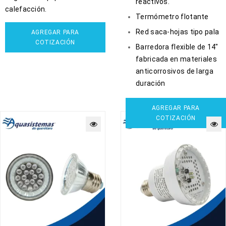
reactivos.
calefacción.
Termómetro flotante
Red saca-hojas tipo pala
AGREGAR PARA
COTIZACIÓN
Barredora flexible de 14″
fabricada en materiales
anticorrosivos de larga
duración
AGREGAR PARA
COTIZACIÓN