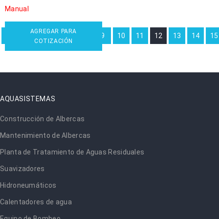
Manual
AGREGAR PARA
←
1
2
3
…
9
10
11
12
13
14
15
COTIZACIÓN
AQUASISTEMAS
Construcción de Albercas
Mantenimiento de Albercas
Planta de Tratamiento de Aguas Residuales
Suavizadores
Hidroneumáticos
Calentadores de agua
Equipo de Bombeo