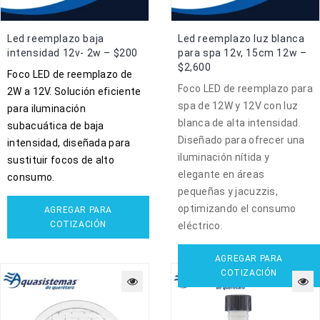
Led reemplazo baja
Led reemplazo luz blanca
intensidad 12v- 2w – $200
para spa 12v, 15cm 12w –
$2,600
Foco LED de reemplazo de
Foco LED de reemplazo para
2W a 12V. Solución eficiente
spa de 12W y 12V con luz
para iluminación
blanca de alta intensidad.
subacuática de baja
Diseñado para ofrecer una
intensidad, diseñada para
iluminación nítida y
sustituir focos de alto
elegante en áreas
consumo.
pequeñas y jacuzzis,
optimizando el consumo
AGREGAR PARA
COTIZACIÓN
eléctrico.
AGREGAR PARA
COTIZACIÓN