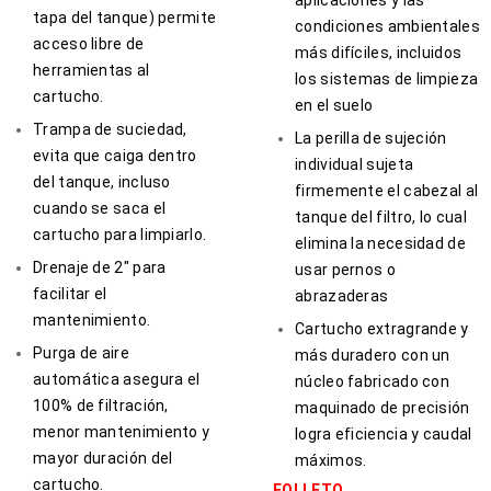
tapa del tanque) permite
condiciones ambientales
acceso libre de
más difíciles, incluidos
herramientas al
los sistemas de limpieza
cartucho.
en el suelo
Trampa de suciedad,
La perilla de sujeción
evita que caiga dentro
individual sujeta
del tanque, incluso
firmemente el cabezal al
cuando se saca el
tanque del filtro, lo cual
cartucho para limpiarlo.
elimina la necesidad de
Drenaje de 2″ para
usar pernos o
facilitar el
abrazaderas
mantenimiento.
Cartucho extragrande y
Purga de aire
más duradero con un
automática asegura el
núcleo fabricado con
100% de filtración,
maquinado de precisión
menor mantenimiento y
logra eficiencia y caudal
mayor duración del
máximos.
cartucho.
FOLLETO