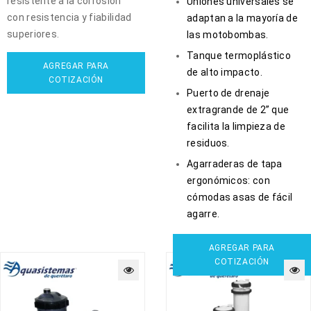
resistente a la corrosión
Uniones universales se
con resistencia y fiabilidad
adaptan a la mayoría de
superiores.
las motobombas.
Tanque termoplástico
AGREGAR PARA
de alto impacto.
COTIZACIÓN
Puerto de drenaje
extragrande de 2” que
facilita la limpieza de
residuos.
Agarraderas de tapa
ergonómicos: con
cómodas asas de fácil
agarre.
AGREGAR PARA
COTIZACIÓN