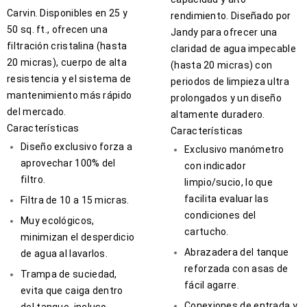
Carvin. Disponibles en 25 y
rendimiento. Diseñado por
50 sq. ft., ofrecen una
Jandy para ofrecer una
filtración cristalina (hasta
claridad de agua impecable
20 micras), cuerpo de alta
(hasta 20 micras) con
resistencia y el sistema de
periodos de limpieza ultra
mantenimiento más rápido
prolongados y un diseño
del mercado.
altamente duradero.
Características
Características
Diseño exclusivo forza a
Exclusivo manómetro
aprovechar 100% del
con indicador
filtro.
limpio/sucio, lo que
facilita evaluar las
Filtra de 10 a 15 micras.
condiciones del
Muy ecológicos,
cartucho.
minimizan el desperdicio
Abrazadera del tanque
de agua al lavarlos.
reforzada con asas de
Trampa de suciedad,
fácil agarre.
evita que caiga dentro
Conexiones de entrada y
del tanque, incluso