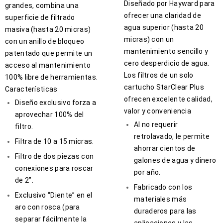
Diseñado por Hayward para
grandes, combina una
ofrecer una claridad de
superficie de filtrado
agua superior (hasta 20
masiva (hasta 20 micras)
micras) con un
con un anillo de bloqueo
mantenimiento sencillo y
patentado que permite un
cero desperdicio de agua.
acceso al mantenimiento
Los filtros de un solo
100% libre de herramientas.
cartucho StarClear Plus
Características
ofrecen excelente calidad,
Diseño exclusivo forza a
valor y conveniencia
aprovechar 100% del
Al no requerir
filtro.
retrolavado, le permite
Filtra de 10 a 15 micras.
ahorrar cientos de
Filtro de dos piezas con
galones de agua y dinero
conexiones para roscar
por año.
de 2”.
Fabricado con los
Exclusivo “Diente” en el
materiales más
aro con rosca (para
duraderos para las
separar fácilmente la
aplicaciones y las