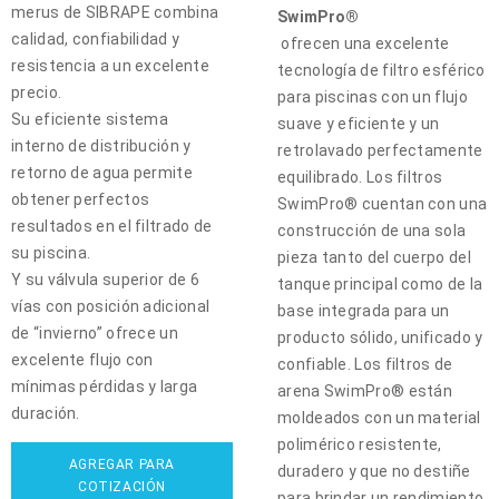
merus de SIBRAPE combina
SwimPro®
calidad, confiabilidad y
ofrecen una excelente
resistencia a un excelente
tecnología de filtro esférico
precio.
para piscinas con un flujo
Su eficiente sistema
suave y eficiente y un
interno de distribución y
retrolavado perfectamente
retorno de agua permite
equilibrado. Los filtros
obtener perfectos
SwimPro® cuentan con una
resultados en el filtrado de
construcción de una sola
su piscina.
pieza tanto del cuerpo del
Y su válvula superior de 6
tanque principal como de la
vías con posición adicional
base integrada para un
de “invierno” ofrece un
producto sólido, unificado y
excelente flujo con
confiable. Los filtros de
mínimas pérdidas y larga
arena SwimPro® están
duración.
moldeados con un material
polimérico resistente,
AGREGAR PARA
duradero y que no destiñe
COTIZACIÓN
para brindar un rendimiento