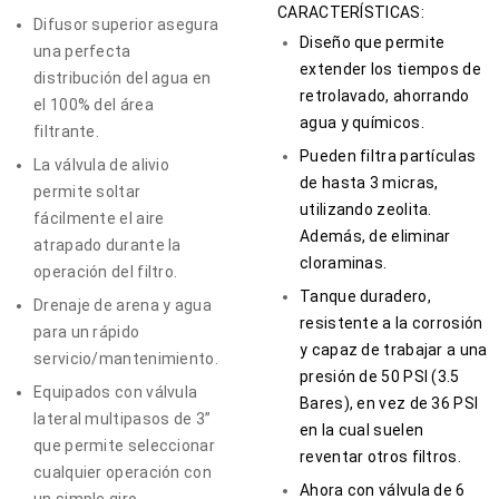
CARACTERÍSTICAS:
Difusor superior asegura
Diseño que permite
una perfecta
extender los tiempos de
distribución del agua en
retrolavado, ahorrando
el 100% del área
agua y químicos.
filtrante.
Pueden filtra partículas
La válvula de alivio
de hasta 3 micras,
permite soltar
utilizando zeolita.
fácilmente el aire
Además, de eliminar
atrapado durante la
cloraminas.
operación del filtro.
Tanque duradero,
Drenaje de arena y agua
resistente a la corrosión
para un rápido
y capaz de trabajar a una
servicio/mantenimiento.
presión de 50 PSI (3.5
Equipados con válvula
Bares), en vez de 36 PSI
lateral multipasos de 3”
en la cual suelen
que permite seleccionar
reventar otros filtros.
cualquier operación con
Ahora con válvula de 6
un simple giro.