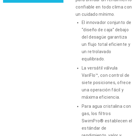
confiable en todo clima con
un cuidado mínimo.
El innovador conjunto de
“diseño de caja” debajo
del desagüe garantiza
un flujo total eficiente y
un retrolavado
equilibrado.
La versátil válvula
VariFlo™, con control de
siete posiciones, ofrece
una operación fácil y
máxima eficiencia.
Para agua cristalina con
gas, los filtros
SwimPro® establecen el
estándar de
rendimiento, valor y