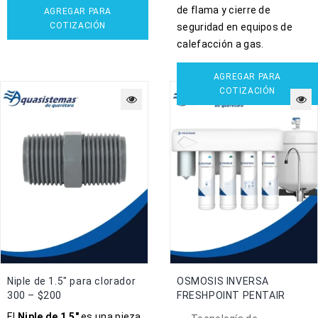
de flama y cierre de
AGREGAR PARA
COTIZACIÓN
seguridad en equipos de
calefacción a gas.
AGREGAR PARA
COTIZACIÓN
Niple de 1.5″ para clorador
OSMOSIS INVERSA
300 – $200
FRESHPOINT PENTAIR
El
Niple de 1.5″
es una pieza