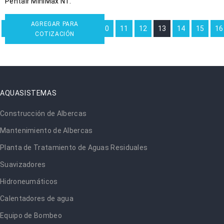
Pentair MiniMax NT.
AGREGAR PARA
←
1
2
3
…
10
11
12
13
14
15
16
COTIZACIÓN
AQUASISTEMAS
Construcción de Albercas
Mantenimiento de Albercas
Planta de Tratamiento de Aguas Residuales
Suavizadores
Hidroneumáticos
Calentadores de agua
Equipo de Bombeo