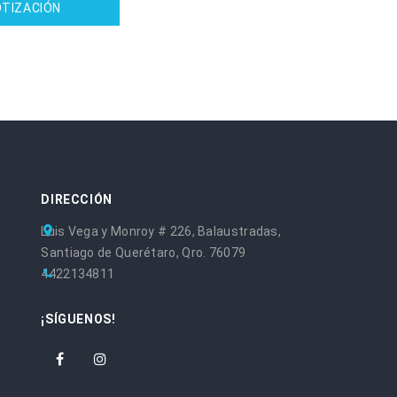
TIZACIÓN
DIRECCIÓN
Luis Vega y Monroy # 226, Balaustradas,
Santiago de Querétaro, Qro. 76079
4422134811
¡SÍGUENOS!