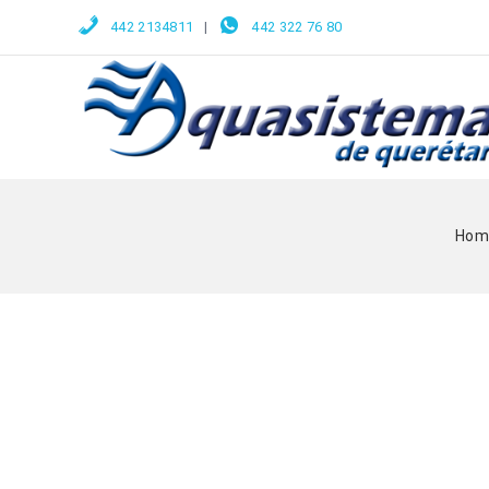
442 2134811
|
442 322 76 80
Hom