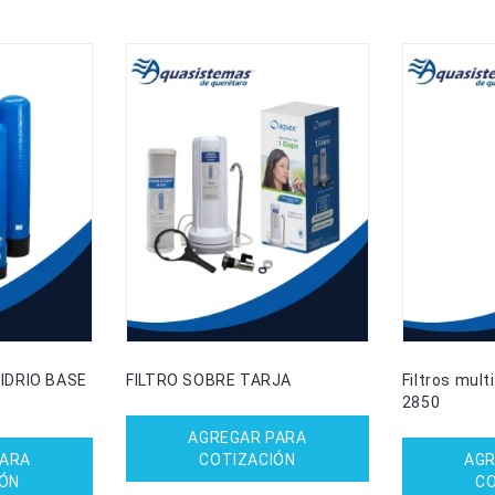
IDRIO BASE
FILTRO SOBRE TARJA
Filtros mult
2850
AGREGAR PARA
PARA
COTIZACIÓN
AGR
IÓN
CO