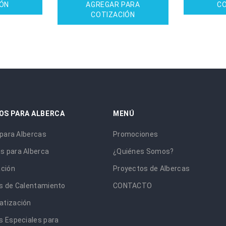
IÓN
AGREGAR PARA
CO
COTIZACIÓN
OS PARA ALBERCA
MENÚ
 para Albercas
Promociones
 para Alberca
¿Quiénes Somos?
ación
Proyectos de Albercas
s de Calentamiento
CONTACTO
tización
s Especiales para