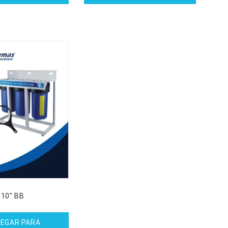
 10″ BB
EGAR PARA