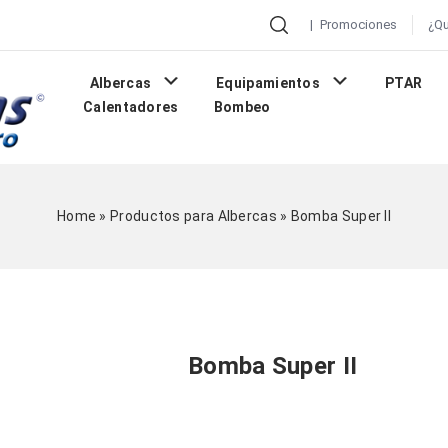
|
Promociones
¿Q
Albercas
Equipamientos
PTAR
Calentadores
Bombeo
Home
»
Productos para Albercas
»
Bomba Super II
Bomba Super II