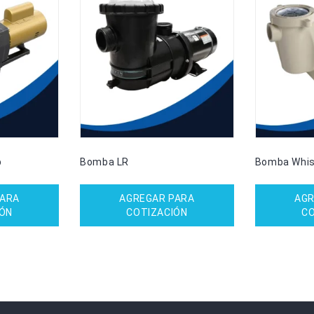
p
Bomba LR
Bomba Whis
PARA
AGREGAR PARA
AGR
IÓN
COTIZACIÓN
CO