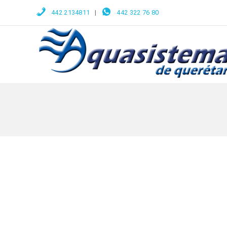
442 2134811
|
442 322 76 80