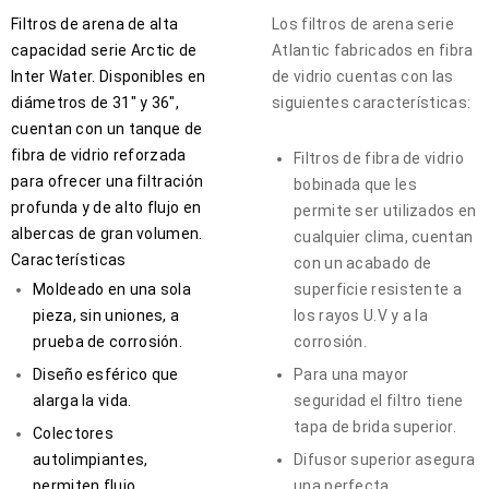
Filtros de arena de alta
Los filtros de arena serie
capacidad serie Arctic de
Atlantic fabricados en fibra
Inter Water. Disponibles en
de vidrio cuentas con las
diámetros de 31″ y 36″,
siguientes características:
cuentan con un tanque de
fibra de vidrio reforzada
Filtros de fibra de vidrio
para ofrecer una filtración
bobinada que les
profunda y de alto flujo en
permite ser utilizados en
albercas de gran volumen.
cualquier clima, cuentan
Características
con un acabado de
Moldeado en una sola
superficie resistente a
pieza, sin uniones, a
los rayos U.V y a la
prueba de corrosión.
corrosión.
Diseño esférico que
Para una mayor
alarga la vida.
seguridad el filtro tiene
tapa de brida superior.
Colectores
autolimpiantes,
Difusor superior asegura
permiten flujo
una perfecta